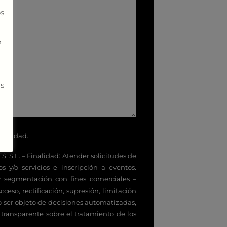
os
e
ás
rivacidad
.
S.L. – Finalidad: Atender solicitudes de
s y/o servicios e inscripción a eventos.
y segmentación con fines comerciales –
ceso, rectificación, supresión, limitación
o ser objeto de decisiones automatizadas,
 transparente sobre el tratamiento de los