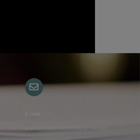
E-mail
atgrammaperitaciones@gmail.com