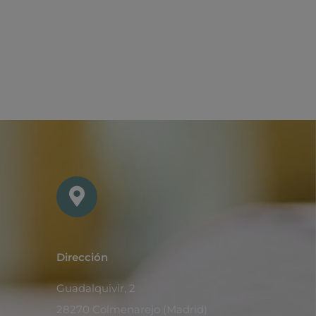
Dirección
Guadalquivir, 2
28270 Colmenarejo (Madrid)