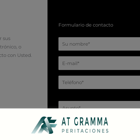
Formulario de contacto
r sus
trónico, o
to con Usted.
P
o
r
f
a