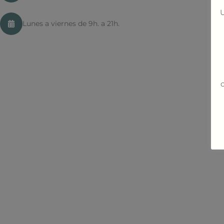
U
Lunes a viernes de 9h. a 21h.
c