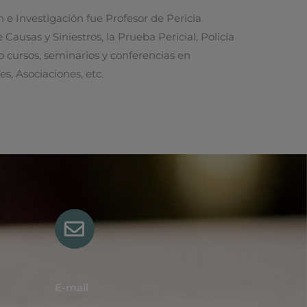
n e Investigación fue Profesor de Pericia
Causas y Siniestros, la Prueba Pericial, Policía
do cursos, seminarios y conferencias en
es, Asociaciones, etc.
E-mail