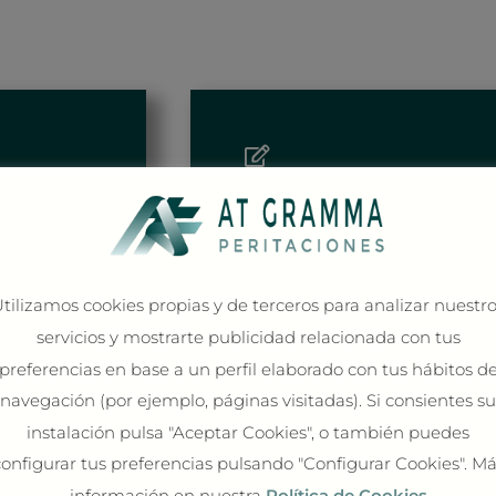
Documentoscopia
ritos y
Investigación de textos mecano
al. -
máquina o de su autor. - Análi
tilizamos cookies propias y de terceros para analizar nuestr
grafos.
establecer si existen o no añad
servicios y mostrarte publicidad relacionada con tus
completas. Estampaciones por 
preferencias en base a un perfil elaborado con tus hábitos d
navegación (por ejemplo, páginas visitadas). Si consientes su
VER MÁS
instalación pulsa "Aceptar Cookies", o también puedes
onfigurar tus preferencias pulsando "Configurar Cookies". M
información en nuestra
Política de Cookies