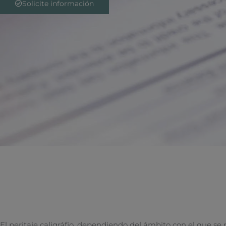
Solicite información
El peritaje caligráfio, dependiendo del ámbito con el que se re