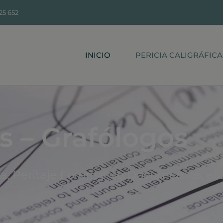
25 652
INICIO
PERICIA CALIGRÁFICA
os – Grafólogos
ica, Peritaje Forense de Documentos, etc