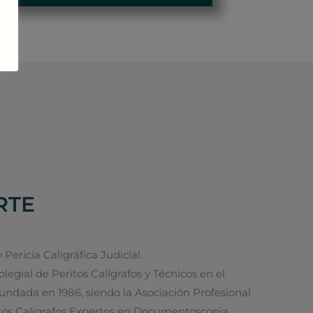
RTE
ericia Caligráfica Judicial.
gial de Peritos Calígrafos y Técnicos en el
 fundada en 1986, siendo la Asociación Profesional
tos Calígrafos Expertos en Documentoscopia,