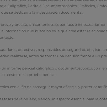
aje Caligráfico, Peritaje Documentoscópico, Grafística, Grafoc
 que se dedican a la investigación documental.
eve y precisa, sin contenidos superfluos o innecesariament
Si la información que busca no es la que cree estar relacion
ontacto.
curadores, detectives, responsables de seguridad, etc., irán
ueden realizarse, antes de tomar una decisión frente a un p
 de un informe pericial caligráfico o documentoscópico, com
os costes de la prueba pericial.
ica con el fin de conseguir mayor eficacia, y posterior ratific
tes fases de la prueba, siendo un aspecto esencial para la obt