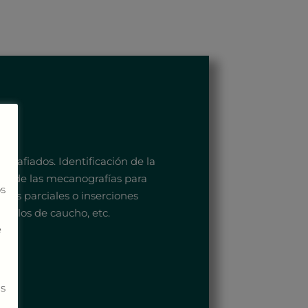
grafiados. Identificación de la
sis de las mecanografías para
os
idos parciales o inserciones
sellos de caucho, etc.
e
ás