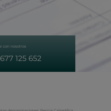
e con nosotros
677 125 652
tintas denominaciones: Pericia Caligráfica,