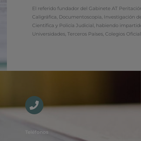
El referido fundador del Gabinete AT Peritació
Caligráfica, Documentoscopia, Investigación de 
Científica y Policía Judicial, habiendo imparti
Universidades, Terceros Países, Colegios Oficial
Teléfonos