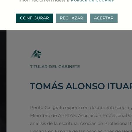
CONFIGURAR
RECHAZAR
ACEPTAR
TITULAR DEL GABINETE
TOMÁS ALONSO ITUA
Perito Calígrafo experto en documentoscopia y P
Miembro de APPTAE. Asociación Profesional Cole
análisis de la escritura. Asociación Profesional
Decana en España de las Asociaciones de Peri